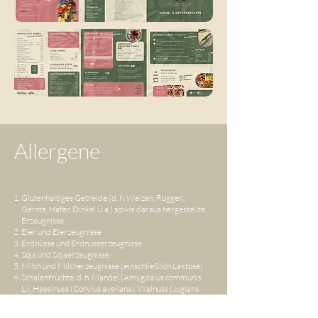
Allergene
Glutenhaltiges Getreide (d. h. Weizen, Roggen,
Gerste, Hafer, Dinkel u. a.) sowie daraus hergestellte
Erzeugnisse
Eier und Eierzeugnisse
Erdnüsse und Erdnusserzeugnisse
Soja und Sojaerzeugnisse
Milch und Milcherzeugnisse (einschließlich Laktose)
Schalenfrüchte, d. h. Mandel (Amygdalus communis
L.), Haselnuss (Corylus avellana), Walnuss (Juglans
regia), Kaschunuss (Anacardium occidentale),
Pecannuss (Carya illinoiesis (Wangenh.), Paranuss