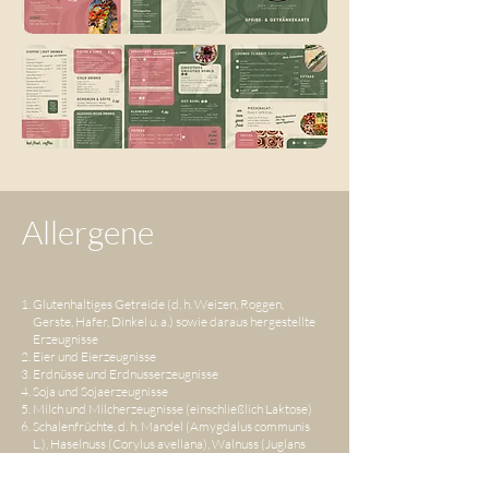
Allergene
Glutenhaltiges Getreide (d. h. Weizen, Roggen,
Gerste, Hafer, Dinkel u. a.) sowie daraus hergestellte
Erzeugnisse
Eier und Eierzeugnisse
Erdnüsse und Erdnusserzeugnisse
Soja und Sojaerzeugnisse
Milch und Milcherzeugnisse (einschließlich Laktose)
Schalenfrüchte, d. h. Mandel (Amygdalus communis
L.), Haselnuss (Corylus avellana), Walnuss (Juglans
regia), Kaschunuss (Anacardium occidentale),
Pecannuss (Carya illinoiesis (Wangenh.), Paranuss