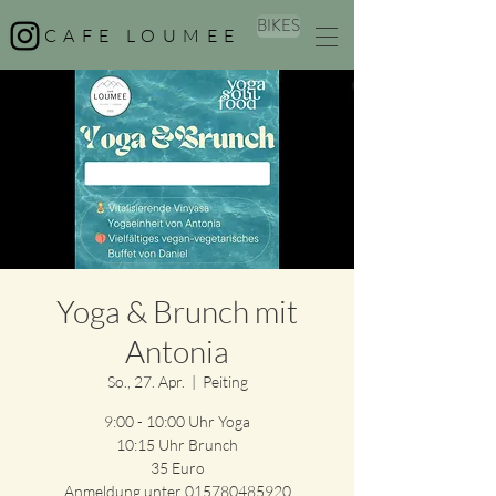
BIKES
CAFE LOUMEE
Yoga & Brunch mit
Antonia
So., 27. Apr.
  |  
Peiting
9:00 - 10:00 Uhr Yoga
10:15 Uhr Brunch
35 Euro
Anmeldung unter 015780485920