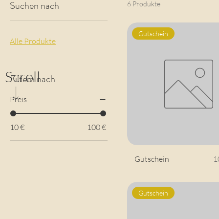
Suchen nach
6 Produkte
Gutschein
Alle Produkte
Scroll
Filtern nach
Preis
10 €
100 €
P
Gutschein
1
Gutschein