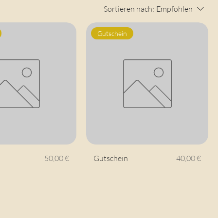
Sortieren nach:
Empfohlen
Gutschein
Preis
Preis
50,00 €
Gutschein
40,00 €